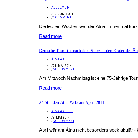
ALLGEMEIN
/
15. JUNI 2014
/
1 COMMENT
Die letzten Wochen war der Ätna immer mal kurz z
Read more
Deutsche Touristin nach dem Sturz in den Krater des Ätn
ÄTNA AKTUELL
/
21. MAI 2014
/
NO COMMENT
Am Mittwoch Nachmittag ist eine 75-Jährige Tourist
Read more
24 Stunden Ätna Webcam April 2014
ÄTNA AKTUELL
/
9. MAI 2014
/
NO COMMENT
April wär am Ätna nicht besonders spektakulär - 