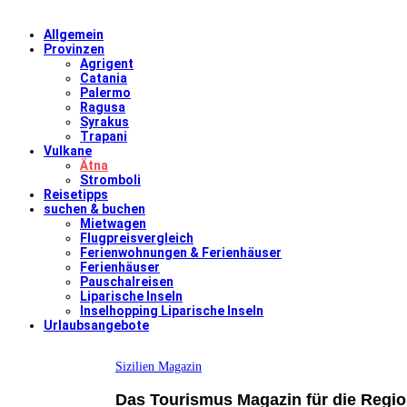
Allgemein
Provinzen
Agrigent
Catania
Palermo
Ragusa
Syrakus
Trapani
Vulkane
Ätna
Stromboli
Reisetipps
suchen & buchen
Mietwagen
Flugpreisvergleich
Ferienwohnungen & Ferienhäuser
Ferienhäuser
Pauschalreisen
Liparische Inseln
Inselhopping Liparische Inseln
Urlaubsangebote
Sizilien Magazin
Das Tourismus Magazin für die Region