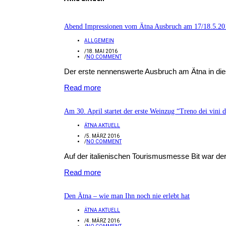
Abend Impressionen vom Ätna Ausbruch am 17/18.5.20
ALLGEMEIN
/
18. MAI 2016
/
NO COMMENT
Der erste nennenswerte Ausbruch am Ätna in dies
Read more
Am 30. April startet der erste Weinzug “Treno dei vini
ÄTNA AKTUELL
/
5. MÄRZ 2016
/
NO COMMENT
Auf der italienischen Tourismusmesse Bit war der 
Read more
Den Ätna – wie man Ihn noch nie erlebt hat
ÄTNA AKTUELL
/
4. MÄRZ 2016