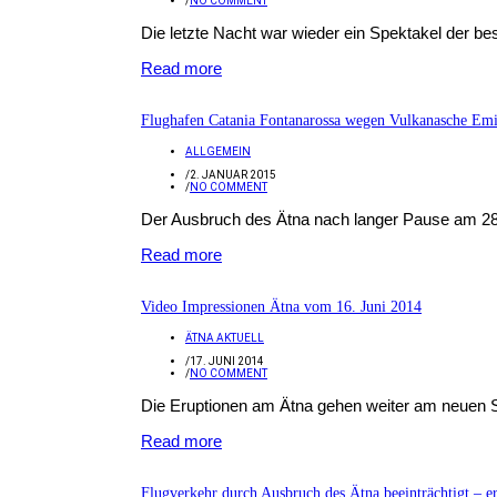
/
NO COMMENT
Die letzte Nacht war wieder ein Spektakel der be
Read more
Flughafen Catania Fontanarossa wegen Vulkanasche Emi
ALLGEMEIN
/
2. JANUAR 2015
/
NO COMMENT
Der Ausbruch des Ätna nach langer Pause am 28.1
Read more
Video Impressionen Ätna vom 16. Juni 2014
ÄTNA AKTUELL
/
17. JUNI 2014
/
NO COMMENT
Die Eruptionen am Ätna gehen weiter am neuen Sü
Read more
Flugverkehr durch Ausbruch des Ätna beeinträchtigt – e