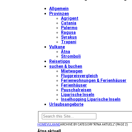
Allgemein
Provinzen
Agrigent
Catania
Palermo
Ragusa
Syrakus
Trapani
Vulkane
Ätna
Stromboli
Reisetipps
suchen & buchen
Mietwagen
Flugpreisvergleich
Ferienwohnungen & Ferienhäuser
Ferienhäuser
Pauschalreisen
Liparische Inseln
Inselhopping Liparische Inseln
Urlaubsangebote
HOME
VULKANE
ARCHIVE BY CATEGORY "ÄTNA AKTUELL"
(PAGE 2)
Ätna aktuell