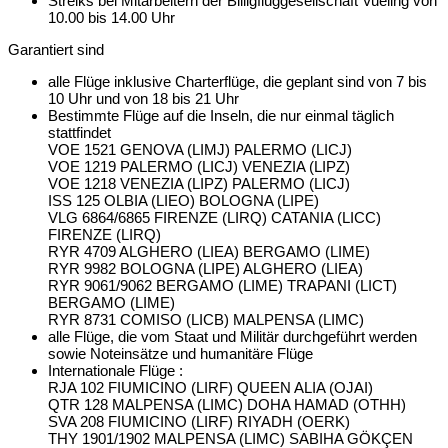
Streiks bei Mitarbeitern der Billigfluggesellschaft Vueling von
10.00 bis 14.00 Uhr
Garantiert sind
alle Flüge inklusive Charterflüge, die geplant sind von 7 bis
10 Uhr und von 18 bis 21 Uhr
Bestimmte Flüge auf die Inseln, die nur einmal täglich
stattfindet
VOE 1521 GENOVA (LIMJ) PALERMO (LICJ)
VOE 1219 PALERMO (LICJ) VENEZIA (LIPZ)
VOE 1218 VENEZIA (LIPZ) PALERMO (LICJ)
ISS 125 OLBIA (LIEO) BOLOGNA (LIPE)
VLG 6864/6865 FIRENZE (LIRQ) CATANIA (LICC)
FIRENZE (LIRQ)
RYR 4709 ALGHERO (LIEA) BERGAMO (LIME)
RYR 9982 BOLOGNA (LIPE) ALGHERO (LIEA)
RYR 9061/9062 BERGAMO (LIME) TRAPANI (LICT)
BERGAMO (LIME)
RYR 8731 COMISO (LICB) MALPENSA (LIMC)
alle Flüge, die vom Staat und Militär durchgeführt werden
sowie Noteinsätze und humanitäre Flüge
Internationale Flüge :
RJA 102 FIUMICINO (LIRF) QUEEN ALIA (OJAI)
QTR 128 MALPENSA (LIMC) DOHA HAMAD (OTHH)
SVA 208 FIUMICINO (LIRF) RIYADH (OERK)
THY 1901/1902 MALPENSA (LIMC) SABIHA GÖKÇEN