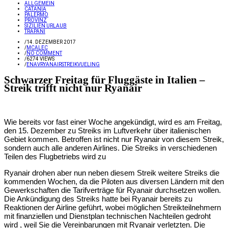
ALLGEMEIN
CATANIA
PALERMO
PROVINZ
SIZILIEN URLAUB
TRAPANI
/
14. DEZEMBER 2017
/
MCALEC
/
NO COMMENT
/
6274 VIEWS
/
ENAV
RYANAIR
STREIK
VUELING
Schwarzer Freitag für Fluggäste in Italien –
Streik trifft nicht nur Ryanair
Wie bereits vor fast einer Woche angekündigt, wird es am Freitag,
den 15. Dezember zu Streiks im Luftverkehr über italienischen
Gebiet kommen. Betroffen ist nicht nur Ryanair von diesem Streik,
sondern auch alle anderen Airlines. Die Streiks in verschiedenen
Teilen des Flugbetriebs wird zu
Ryanair drohen aber nun neben diesem Streik weitere Streiks die
kommenden Wochen, da die Piloten aus diversen Ländern mit den
Gewerkschaften die Tarifverträge für Ryanair durchsetzen wollen.
Die Ankündigung des Streiks hatte bei Ryanair bereits zu
Reaktionen der Airline geführt, wobei möglichen Streikteilnehmern
mit finanziellen und Dienstplan technischen Nachteilen gedroht
wird , weil Sie die Vereinbarungen mit Ryanair verletzten. Die