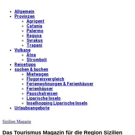
Allgemein
Provinzen
Agrigent
Catania
Palermo
Ragusa
Syrakus
Trapani
Vulkane
Ätna
Stromboli
Reisetipps
suchen & buchen
Mietwagen
Flugpreisvergleich
Ferienwohnungen & Ferienhäuser
Ferienhäuser
Pauschalreisen
Liparische Inseln
Inselhopping Liparische Inseln
Urlaubsangebote
Sizilien Magazin
Das Tourismus Magazin für die Region Sizilien