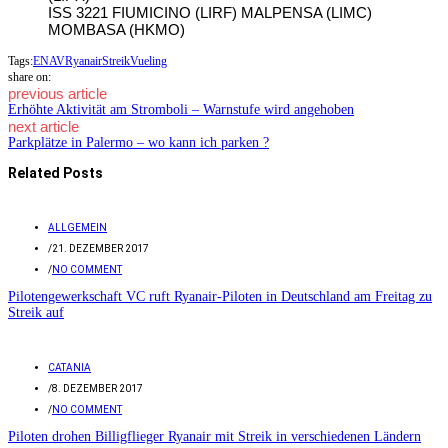
ISS 3221 FIUMICINO (LIRF) MALPENSA (LIMC)
MOMBASA (HKMO)
Tags:
ENAV
Ryanair
Streik
Vueling
share on:
previous article
Erhöhte Aktivität am Stromboli – Warnstufe wird angehoben
next article
Parkplätze in Palermo – wo kann ich parken ?
Related Posts
ALLGEMEIN
/
21. DEZEMBER 2017
/
NO COMMENT
Pilotengewerkschaft VC ruft Ryanair-Piloten in Deutschland am Freitag zu
Streik auf
CATANIA
/
8. DEZEMBER 2017
/
NO COMMENT
Piloten drohen Billigflieger Ryanair mit Streik in verschiedenen Ländern