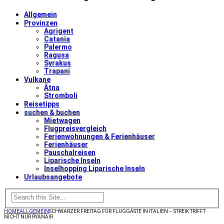
Allgemein
Provinzen
Agrigent
Catania
Palermo
Ragusa
Syrakus
Trapani
Vulkane
Ätna
Stromboli
Reisetipps
suchen & buchen
Mietwagen
Flugpreisvergleich
Ferienwohnungen & Ferienhäuser
Ferienhäuser
Pauschalreisen
Liparische Inseln
Inselhopping Liparische Inseln
Urlaubsangebote
HOME
ALLGEMEIN
SCHWARZER FREITAG FÜR FLUGGÄSTE IN ITALIEN – STREIK TRIFFT
NICHT NUR RYANAIR