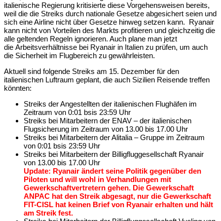
italienische Regierung kritisierte diese Vorgehensweisen bereits,
weil die die Streiks durch nationale Gesetze abgesichert seien und
sich eine Airline nicht über Gesetze hinweg setzen kann. Ryanair
kann nicht von Vorteilen des Markts profitieren und gleichzeitig die
alle geltenden Regeln ignorieren. Auch plane man jetzt
die Arbeitsverhältnisse bei Ryanair in Italien zu prüfen, um auch
die Sicherheit im Flugbereich zu gewährleisten.
Aktuell sind folgende Streiks am 15. Dezember für den
italienischen Luftraum geplant, die auch Sizilien Reisende treffen
könnten:
Streiks der Angestellten der italienischen Flughäfen im
Zeitraum von 0:01 bsis 23:59 Uhr
Streiks bei Mitarbeitern der ENAV – der italienischen
Flugsicherung im Zeitraum von 13.00 bis 17.00 Uhr
Streiks bei Mitarbeitern der Alitalia – Gruppe im Zeitraum
von 0:01 bsis 23:59 Uhr
Streiks bei Mitarbeitern der Billigfluggesellschaft Ryanair
von 13.00 bis 17.00 Uhr
Update: Ryanair ändert seine Politik gegenüber den
Piloten und will wohl in Verhandlungen mit
Gewerkschaftvertretern gehen. Die Gewerkschaft
ANPAC hat den Streik abgesagt, nur die Gewerkschaft
FIT-CISL hat keinen Brief von Ryanair erhalten und hält
am Streik fest.