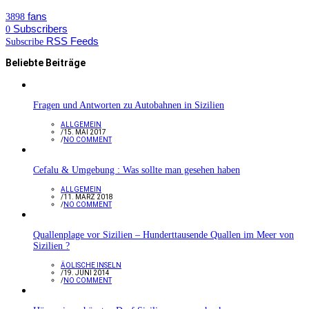
fans
3898
Subscribers
0
RSS Feeds
Subscribe
Beliebte Beiträge
Fragen und Antworten zu Autobahnen in Sizilien
ALLGEMEIN
/
15. MAI 2017
/
NO COMMENT
Cefalu & Umgebung : Was sollte man gesehen haben
ALLGEMEIN
/
11. MÄRZ 2018
/
NO COMMENT
Quallenplage vor Sizilien – Hunderttausende Quallen im Meer von
Sizilien ?
ÄOLISCHE INSELN
/
19. JUNI 2014
/
NO COMMENT