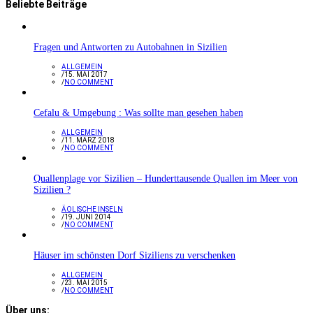
Beliebte Beiträge
Fragen und Antworten zu Autobahnen in Sizilien
ALLGEMEIN
/
15. MAI 2017
/
NO COMMENT
Cefalu & Umgebung : Was sollte man gesehen haben
ALLGEMEIN
/
11. MÄRZ 2018
/
NO COMMENT
Quallenplage vor Sizilien – Hunderttausende Quallen im Meer von
Sizilien ?
ÄOLISCHE INSELN
/
19. JUNI 2014
/
NO COMMENT
Häuser im schönsten Dorf Siziliens zu verschenken
ALLGEMEIN
/
23. MAI 2015
/
NO COMMENT
Über uns: