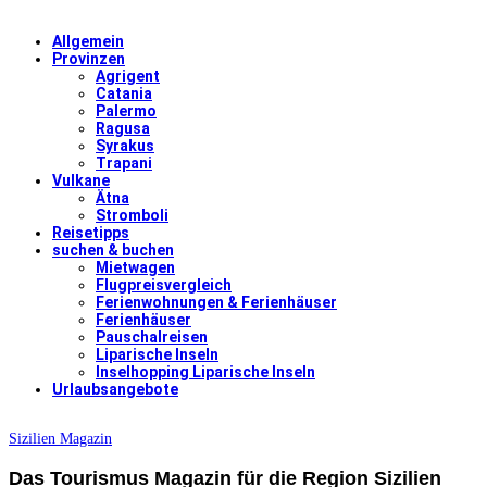
Allgemein
Provinzen
Agrigent
Catania
Palermo
Ragusa
Syrakus
Trapani
Vulkane
Ätna
Stromboli
Reisetipps
suchen & buchen
Mietwagen
Flugpreisvergleich
Ferienwohnungen & Ferienhäuser
Ferienhäuser
Pauschalreisen
Liparische Inseln
Inselhopping Liparische Inseln
Urlaubsangebote
Sizilien Magazin
Das Tourismus Magazin für die Region Sizilien