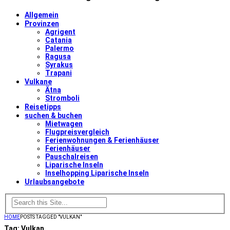
Allgemein
Provinzen
Agrigent
Catania
Palermo
Ragusa
Syrakus
Trapani
Vulkane
Ätna
Stromboli
Reisetipps
suchen & buchen
Mietwagen
Flugpreisvergleich
Ferienwohnungen & Ferienhäuser
Ferienhäuser
Pauschalreisen
Liparische Inseln
Inselhopping Liparische Inseln
Urlaubsangebote
HOME
POSTS TAGGED "VULKAN"
Tag:
Vulkan