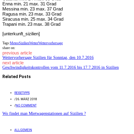
Enna min. 21 max. 31 Grad
Messina min. 23 max. 37 Grad
Ragusa min. 23 max. 33 Grad
Siracusa min. 25 max. 34 Grad
Trapani min. 23 max. 38 Grad
[unterkunft_sizilien]
Tags:
Meteo
Sizilien
Wetter
Wettervorhersage
share on:
previous article
Wettervorhersage Sizilien für Sonntag, den 10.7.2016
next article
Geschwindigkeitskontrollen vom 11.7.2016 bis 17.7.2016 in Sizilien
Related Posts
REISETIPPS
/
26. MÄRZ 2018
/
NO COMMENT
Wo findet man Mietwagenstationen auf Sizilien ?
ALLGEMEIN