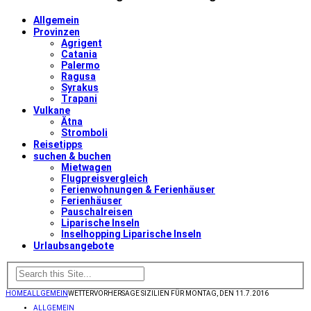
Allgemein
Provinzen
Agrigent
Catania
Palermo
Ragusa
Syrakus
Trapani
Vulkane
Ätna
Stromboli
Reisetipps
suchen & buchen
Mietwagen
Flugpreisvergleich
Ferienwohnungen & Ferienhäuser
Ferienhäuser
Pauschalreisen
Liparische Inseln
Inselhopping Liparische Inseln
Urlaubsangebote
HOME
ALLGEMEIN
WETTERVORHERSAGE SIZILIEN FÜR MONTAG, DEN 11.7.2016
ALLGEMEIN