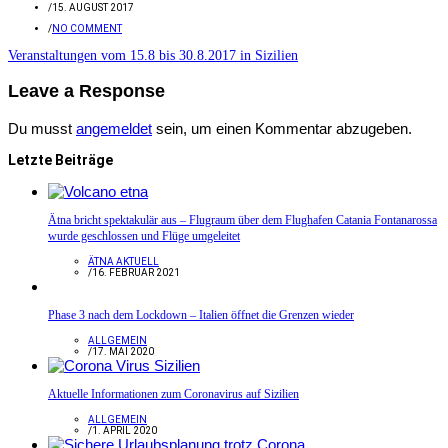
/
15. AUGUST 2017
/
NO COMMENT
Veranstaltungen vom 15.8 bis 30.8.2017 in Sizilien
Leave a Response
Du musst
angemeldet
sein, um einen Kommentar abzugeben.
Letzte Beiträge
Ätna bricht spektakulär aus – Flugraum über dem Flughafen Catania Fontanarossa
wurde geschlossen und Flüge umgeleitet
ÄTNA AKTUELL
/
16. FEBRUAR 2021
Phase 3 nach dem Lockdown – Italien öffnet die Grenzen wieder
ALLGEMEIN
/
17. MAI 2020
Aktuelle Informationen zum Coronavirus auf Sizilien
ALLGEMEIN
/
1. APRIL 2020