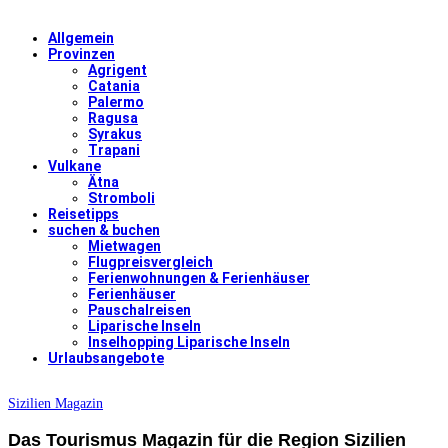
Allgemein
Provinzen
Agrigent
Catania
Palermo
Ragusa
Syrakus
Trapani
Vulkane
Ätna
Stromboli
Reisetipps
suchen & buchen
Mietwagen
Flugpreisvergleich
Ferienwohnungen & Ferienhäuser
Ferienhäuser
Pauschalreisen
Liparische Inseln
Inselhopping Liparische Inseln
Urlaubsangebote
Sizilien Magazin
Das Tourismus Magazin für die Region Sizilien