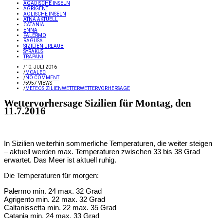
ÄGADISCHE INSELN
AGRIGENT
ÄOLISCHE INSELN
ÄTNA AKTUELL
CATANIA
ENNA
PALERMO
RAGUSA
SIZILIEN URLAUB
SYRAKUS
TRAPANI
/
10. JULI 2016
/
MCALEC
/
NO COMMENT
/
5957 VIEWS
/
METEO
SIZILIEN
WETTER
WETTERVORHERSAGE
Wettervorhersage Sizilien für Montag, den
11.7.2016
In Sizilien weiterhin sommerliche Temperaturen, die weiter steigen
– aktuell werden max. Temperaturen zwischen 33 bis 38 Grad
erwartet. Das Meer ist aktuell ruhig.
Die Temperaturen für morgen:
Palermo min. 24 max. 32 Grad
Agrigento min. 22 max. 32 Grad
Caltanissetta min. 22 max. 35 Grad
Catania min. 24 max. 33 Grad