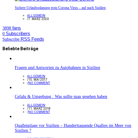
Sichere Urlaubsplanung trotz Corona Virus – auf nach Sizilien
ALLGEMEIN
/
7. MÄRZ 2020
fans
3898
Subscribers
0
RSS Feeds
Subscribe
Beliebte Beiträge
Fragen und Antworten zu Autobahnen in Sizilien
ALLGEMEIN
/
15. MAI 2017
/
NO COMMENT
Cefalu & Umgebung : Was sollte man gesehen haben
ALLGEMEIN
/
11. MÄRZ 2018
/
NO COMMENT
Quallenplage vor Sizilien – Hunderttausende Quallen im Meer von
Sizilien ?