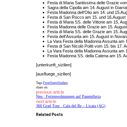
Festa di Maria Santissima delle Grazie vom 1
Sagra della Cipolla am 14. August in Giarr
Festa Madonna dell’Olio am 14. und 15.Augu
Festa di San Rocco am 15. und 16.August 
Festa di Maria SS. delle Vittorie am 15. A
Festa Madonna delle Grazie am 15. August
Festa di Maria SS. delle Grazie am 15. Au
Festa dell’Assunta am 15. August in Novara 
La Vara Festa della Madonna Assunta am 
Festa di San Nicolò Politi vom 15. bis 17. A
La Vara Festa della Madonna Assunta am 
Festa Madonna SS. della Catena am 15. Au
[unterkunft_sizilien]
[ausfluege_sizilien]
Tags:
Feste
Sagre
Sizilien
share on:
previous article
Neu : Ferienwohnungen auf Panetelleria
next article
360 Grad Tour : Cala del Re – Licata (AG)
Related Posts