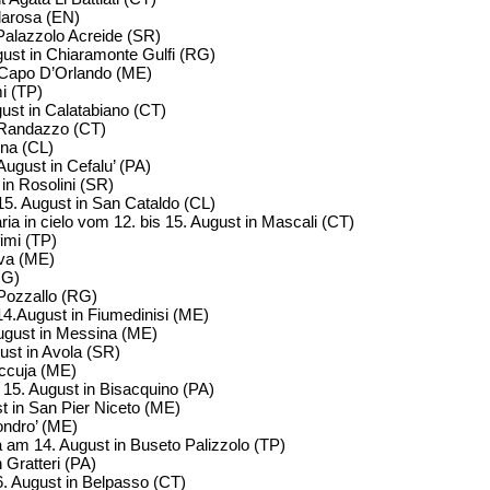
larosa (EN)
Palazzolo Acreide (SR)
ust in Chiaramonte Gulfi (RG)
 Capo D’Orlando (ME)
i (TP)
gust in Calatabiano (CT)
 Randazzo (CT)
ena (CL)
August in Cefalu’ (PA)
in Rosolini (SR)
5. August in San Cataldo (CL)
ia in cielo vom 12. bis 15. August in Mascali (CT)
imi (TP)
ova (ME)
RG)
Pozzallo (RG)
14.August in Fiumedinisi (ME)
August in Messina (ME)
ust in Avola (SR)
ccuja (ME)
 15. August in Bisacquino (PA)
t in San Pier Niceto (ME)
ondro’ (ME)
a am 14. August in Buseto Palizzolo (TP)
 Gratteri (PA)
. August in Belpasso (CT)