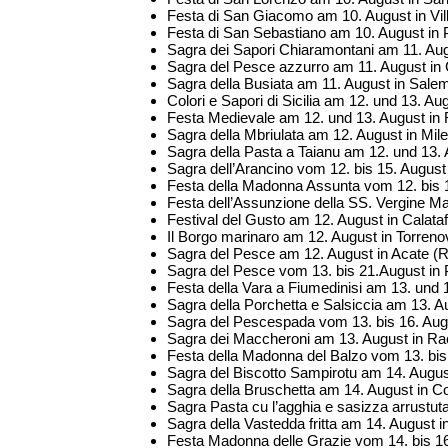
Festa di San Giacomo am 10. August in Vil
Festa di San Sebastiano am 10. August in 
Sagra dei Sapori Chiaramontani am 11. Aug
Sagra del Pesce azzurro am 11. August in
Sagra della Busiata am 11. August in Salem
Colori e Sapori di Sicilia am 12. und 13. Au
Festa Medievale am 12. und 13. August in
Sagra della Mbriulata am 12. August in Mil
Sagra della Pasta a Taianu am 12. und 13. 
Sagra dell’Arancino vom 12. bis 15. August 
Festa della Madonna Assunta vom 12. bis 1
Festa dell’Assunzione della SS. Vergine Mar
Festival del Gusto am 12. August in Calataf
Il Borgo marinaro am 12. August in Torren
Sagra del Pesce am 12. August in Acate (
Sagra del Pesce vom 13. bis 21.August in 
Festa della Vara a Fiumedinisi am 13. und 
Sagra della Porchetta e Salsiccia am 13. 
Sagra del Pescespada vom 13. bis 16. Aug
Sagra dei Maccheroni am 13. August in Ra
Festa della Madonna del Balzo vom 13. bis
Sagra del Biscotto Sampirotu am 14. Augus
Sagra della Bruschetta am 14. August in C
Sagra Pasta cu l’agghia e sasizza arrustut
Sagra della Vastedda fritta am 14. August in
Festa Madonna delle Grazie vom 14. bis 16