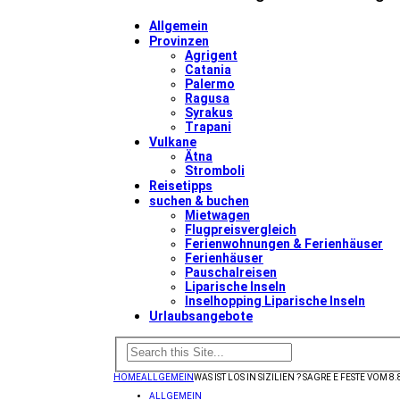
Allgemein
Provinzen
Agrigent
Catania
Palermo
Ragusa
Syrakus
Trapani
Vulkane
Ätna
Stromboli
Reisetipps
suchen & buchen
Mietwagen
Flugpreisvergleich
Ferienwohnungen & Ferienhäuser
Ferienhäuser
Pauschalreisen
Liparische Inseln
Inselhopping Liparische Inseln
Urlaubsangebote
HOME
ALLGEMEIN
WAS IST LOS IN SIZILIEN ? SAGRE E FESTE VOM 8.
ALLGEMEIN