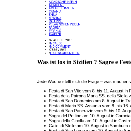
ÄGADISCHE INSELN
AGRIGENT
ÄOLISCHE INSELN
CATANIA
ENNA
MESSINA
PALERMO
PELAGISCHEN INSELN
RAGUSA
SYRAKUS
TRAPANI
/
6. AUGUST 2016
/
MCALEC
/
NO COMMENT
/
7356 VIEWS
/
FESTE
SAGRE
SIZILIEN
Was ist los in Sizilien ? Sagre e Fes
Jede Woche stellt sich die Frage – was machen wi
Festa di San Vito vom 8. bis 11. August in
Festa della Patrona Maria SS. della Stella v
Festa di San Domenico am 8. August in Tr
Festa di Maria SS. Assunta vom 8. bis 16. 
Festa di San Pancrazio vom 9. bis 10. Aug
Sagra del Pettine am 10. August in Caroni
Sagra della Cipolla am 10. August in Castro
Calici di Stelle am 10. August in Sambuca di
Festa di San Lorenzo am 10. August in Sant’