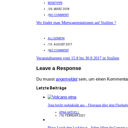
REISETIPPS
/
26. MÄRZ 2018
/
NO COMMENT
Wo findet man Mietwagenstationen auf Sizilien ?
ALLGEMEIN
/
15. AUGUST 2017
/
NO COMMENT
Veranstaltungen vom 15.8 bis 30.8.2017 in Sizilien
Leave a Response
Du musst
angemeldet
sein, um einen Kommenta
Letzte Beiträge
Ätna bricht spektakulär aus – Flugraum über dem Flughafe
ÄTNA AKTUELL
/
16. FEBRUAR 2021
Phase 3 nach dem Lockdown – Italien öffnet die Grenzen w