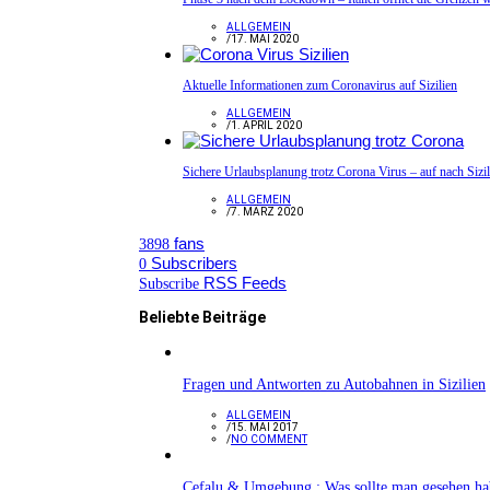
ALLGEMEIN
/
17. MAI 2020
Aktuelle Informationen zum Coronavirus auf Sizilien
ALLGEMEIN
/
1. APRIL 2020
Sichere Urlaubsplanung trotz Corona Virus – auf nach Sizil
ALLGEMEIN
/
7. MÄRZ 2020
fans
3898
Subscribers
0
RSS Feeds
Subscribe
Beliebte Beiträge
Fragen und Antworten zu Autobahnen in Sizilien
ALLGEMEIN
/
15. MAI 2017
/
NO COMMENT
Cefalu & Umgebung : Was sollte man gesehen h