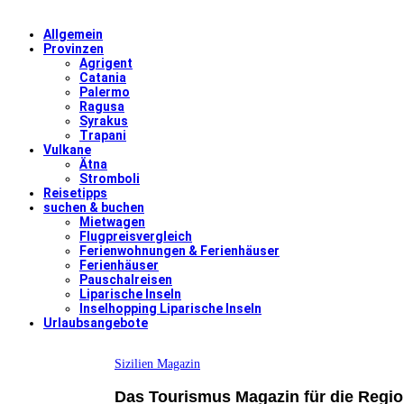
Allgemein
Provinzen
Agrigent
Catania
Palermo
Ragusa
Syrakus
Trapani
Vulkane
Ätna
Stromboli
Reisetipps
suchen & buchen
Mietwagen
Flugpreisvergleich
Ferienwohnungen & Ferienhäuser
Ferienhäuser
Pauschalreisen
Liparische Inseln
Inselhopping Liparische Inseln
Urlaubsangebote
Sizilien Magazin
Das Tourismus Magazin für die Region