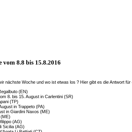
te vom 8.8 bis 15.8.2016
r nächste Woche und wo ist etwas los ? Hier gibt es die Antwort für
 Regalbuto (EN)
om 8. bis 15. August in Carlentini (SR)
apani (TP)
August in Trappeto (PA)
ust in Giardini Naxos (ME)
a (ME)
filippo (AG)
 Sicilia (AG)
Agata Li Battiati (CT)