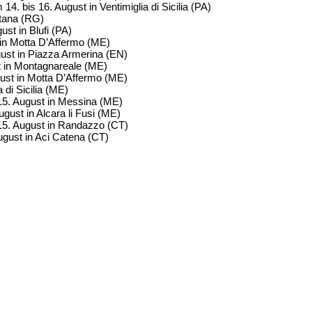
4. bis 16. August in Ventimiglia di Sicilia (PA)
atana (RG)
st in Blufi (PA)
in Motta D’Affermo (ME)
ugust in Piazza Armerina (EN)
 in Montagnareale (ME)
gust in Motta D’Affermo (ME)
di Sicilia (ME)
15. August in Messina (ME)
ugust in Alcara li Fusi (ME)
15. August in Randazzo (CT)
gust in Aci Catena (CT)