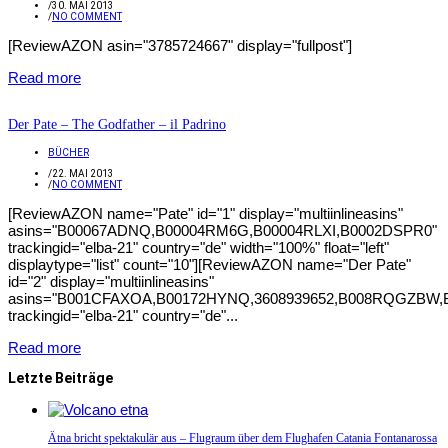
/
30. MAI 2013
/
NO COMMENT
[ReviewAZON asin="3785724667" display="fullpost"]
Read more
Der Pate – The Godfather – il Padrino
BÜCHER
/
22. MAI 2013
/
NO COMMENT
[ReviewAZON name="Pate" id="1" display="multiinlineasins"
asins="B00067ADNQ,B00004RM6G,B00004RLXI,B0002DSPR0"
trackingid="elba-21" country="de" width="100%" float="left"
displaytype="list" count="10"][ReviewAZON name="Der Pate"
id="2" display="multiinlineasins"
asins="B001CFAXOA,B00172HYNQ,3608939652,B008RQGZBW,
trackingid="elba-21" country="de"...
Read more
Letzte Beiträge
Ätna bricht spektakulär aus – Flugraum über dem Flughafen Catania Fontanarossa