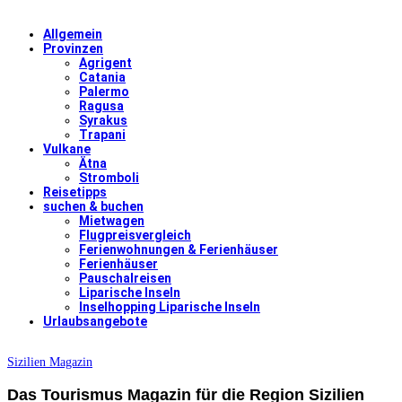
Allgemein
Provinzen
Agrigent
Catania
Palermo
Ragusa
Syrakus
Trapani
Vulkane
Ätna
Stromboli
Reisetipps
suchen & buchen
Mietwagen
Flugpreisvergleich
Ferienwohnungen & Ferienhäuser
Ferienhäuser
Pauschalreisen
Liparische Inseln
Inselhopping Liparische Inseln
Urlaubsangebote
Sizilien Magazin
Das Tourismus Magazin für die Region Sizilien