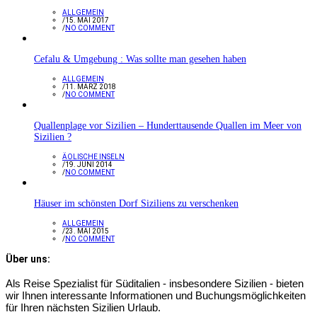
ALLGEMEIN
/
15. MAI 2017
/
NO COMMENT
Cefalu & Umgebung : Was sollte man gesehen haben
ALLGEMEIN
/
11. MÄRZ 2018
/
NO COMMENT
Quallenplage vor Sizilien – Hunderttausende Quallen im Meer von
Sizilien ?
ÄOLISCHE INSELN
/
19. JUNI 2014
/
NO COMMENT
Häuser im schönsten Dorf Siziliens zu verschenken
ALLGEMEIN
/
23. MAI 2015
/
NO COMMENT
Über uns:
Als Reise Spezialist für Süditalien - insbesondere Sizilien - bieten
wir Ihnen interessante Informationen und Buchungsmöglichkeiten
für Ihren nächsten Sizilien Urlaub.