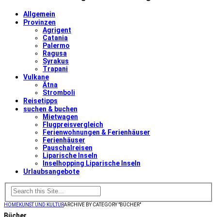
Allgemein
Provinzen
Agrigent
Catania
Palermo
Ragusa
Syrakus
Trapani
Vulkane
Ätna
Stromboli
Reisetipps
suchen & buchen
Mietwagen
Flugpreisvergleich
Ferienwohnungen & Ferienhäuser
Ferienhäuser
Pauschalreisen
Liparische Inseln
Inselhopping Liparische Inseln
Urlaubsangebote
HOME
KUNST UND KULTUR
ARCHIVE BY CATEGORY "BÜCHER"
Bücher