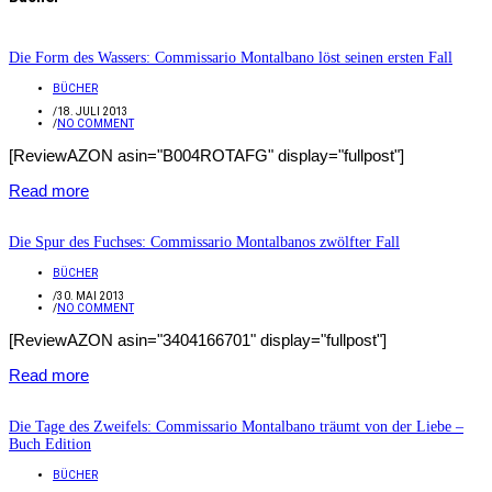
Die Form des Wassers: Commissario Montalbano löst seinen ersten Fall
BÜCHER
/
18. JULI 2013
/
NO COMMENT
[ReviewAZON asin="B004ROTAFG" display="fullpost"]
Read more
Die Spur des Fuchses: Commissario Montalbanos zwölfter Fall
BÜCHER
/
30. MAI 2013
/
NO COMMENT
[ReviewAZON asin="3404166701" display="fullpost"]
Read more
Die Tage des Zweifels: Commissario Montalbano träumt von der Liebe –
Buch Edition
BÜCHER