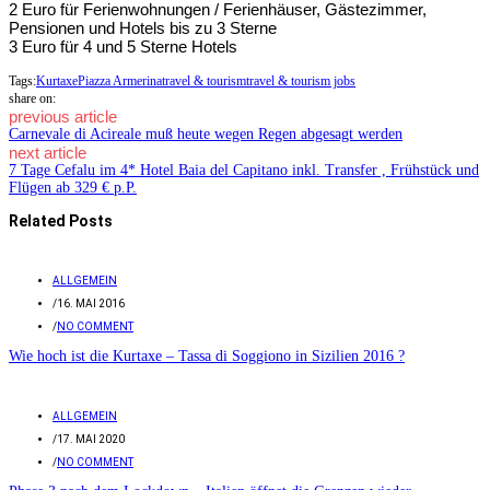
2 Euro für Ferienwohnungen / Ferienhäuser, Gästezimmer,
Pensionen und Hotels bis zu 3 Sterne
3 Euro für 4 und 5 Sterne Hotels
Tags:
Kurtaxe
Piazza Armerina
travel & tourism
travel & tourism jobs
share on:
previous article
Carnevale di Acireale muß heute wegen Regen abgesagt werden
next article
7 Tage Cefalu im 4* Hotel Baia del Capitano inkl. Transfer , Frühstück und
Flügen ab 329 € p.P.
Related Posts
ALLGEMEIN
/
16. MAI 2016
/
NO COMMENT
Wie hoch ist die Kurtaxe – Tassa di Soggiono in Sizilien 2016 ?
ALLGEMEIN
/
17. MAI 2020
/
NO COMMENT