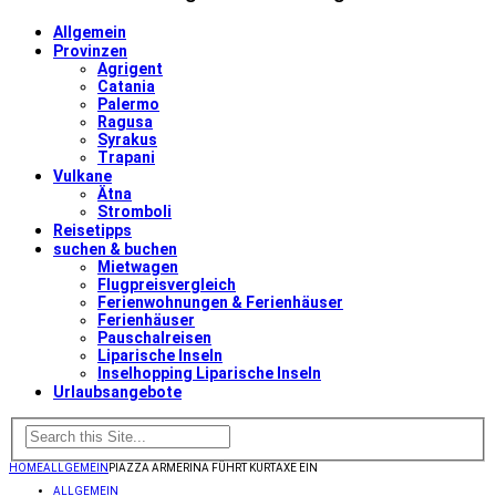
Allgemein
Provinzen
Agrigent
Catania
Palermo
Ragusa
Syrakus
Trapani
Vulkane
Ätna
Stromboli
Reisetipps
suchen & buchen
Mietwagen
Flugpreisvergleich
Ferienwohnungen & Ferienhäuser
Ferienhäuser
Pauschalreisen
Liparische Inseln
Inselhopping Liparische Inseln
Urlaubsangebote
HOME
ALLGEMEIN
PIAZZA ARMERINA FÜHRT KURTAXE EIN
ALLGEMEIN