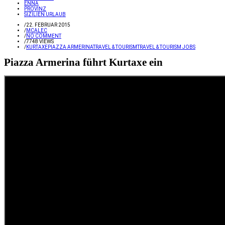
ENNA
PROVINZ
SIZILIEN URLAUB
/
22. FEBRUAR 2015
/
MCALEC
/
NO COMMENT
/
7748 VIEWS
/
KURTAXE
PIAZZA ARMERINA
TRAVEL & TOURISM
TRAVEL & TOURISM JOBS
Piazza Armerina führt Kurtaxe ein