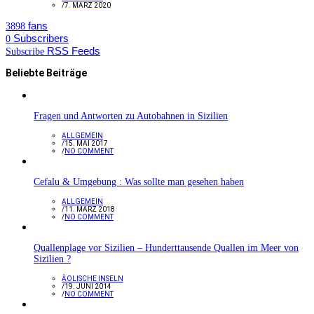
/
7. MÄRZ 2020
fans
3898
Subscribers
0
RSS Feeds
Subscribe
Beliebte Beiträge
Fragen und Antworten zu Autobahnen in Sizilien
ALLGEMEIN
/
15. MAI 2017
/
NO COMMENT
Cefalu & Umgebung : Was sollte man gesehen haben
ALLGEMEIN
/
11. MÄRZ 2018
/
NO COMMENT
Quallenplage vor Sizilien – Hunderttausende Quallen im Meer von
Sizilien ?
ÄOLISCHE INSELN
/
19. JUNI 2014
/
NO COMMENT