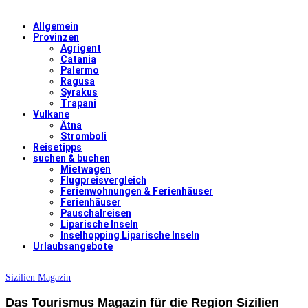
Allgemein
Provinzen
Agrigent
Catania
Palermo
Ragusa
Syrakus
Trapani
Vulkane
Ätna
Stromboli
Reisetipps
suchen & buchen
Mietwagen
Flugpreisvergleich
Ferienwohnungen & Ferienhäuser
Ferienhäuser
Pauschalreisen
Liparische Inseln
Inselhopping Liparische Inseln
Urlaubsangebote
Sizilien Magazin
Das Tourismus Magazin für die Region Sizilien