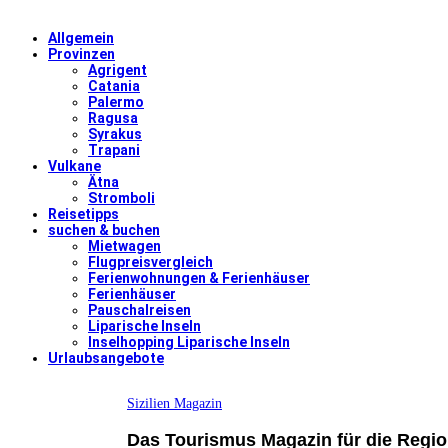
Allgemein
Provinzen
Agrigent
Catania
Palermo
Ragusa
Syrakus
Trapani
Vulkane
Ätna
Stromboli
Reisetipps
suchen & buchen
Mietwagen
Flugpreisvergleich
Ferienwohnungen & Ferienhäuser
Ferienhäuser
Pauschalreisen
Liparische Inseln
Inselhopping Liparische Inseln
Urlaubsangebote
Sizilien Magazin
Das Tourismus Magazin für die Region