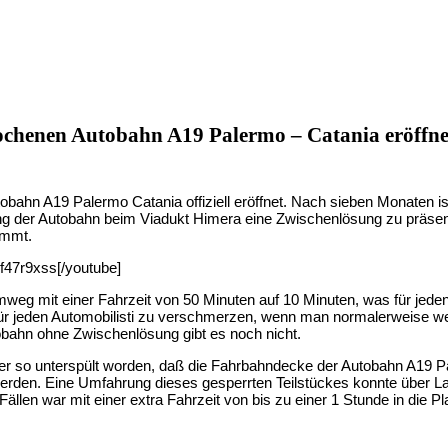
ochenen Autobahn A19 Palermo – Catania eröffne
bahn A19 Palermo Catania offiziell eröffnet. Nach sieben Monaten ist
ng der Autobahn beim Viadukt Himera eine Zwischenlösung zu präsen
ommt.
47r9xss[/youtube]
mweg mit einer Fahrzeit von 50 Minuten auf 10 Minuten, was für jede
 für jeden Automobilisti zu verschmerzen, wenn man normalerweise w
obahn ohne Zwischenlösung gibt es noch nicht.
ter so unterspült worden, daß die Fahrbahndecke der Autobahn A19 P
werden. Eine Umfahrung dieses gesperrten Teilstückes konnte über La
ällen war mit einer extra Fahrzeit von bis zu einer 1 Stunde in die 