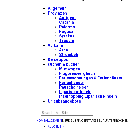
Allgemein
Provinzen
Agrigent
Catania
Palermo
Ragusa
Syrakus
Trapani
Vulkane
Ätna
Stromboli
Reisetipps
suchen & buchen
Mietwagen
Flugpreisvergleich
Ferienwohnungen & Ferienhäuser
Ferienhäuser
Pauschalreisen
Liparische Inseln
Inselhopping Liparische Inseln
Urlaubsangebote
HOME
ALLGEMEIN
NEUE ZUBRINGERSTRASSE ZUR UNTERBROCHEN
ALLGEMEIN