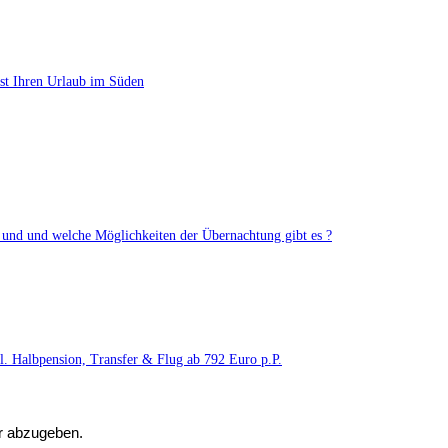
ast Ihren Urlaub im Süden
und und welche Möglichkeiten der Übernachtung gibt es ?
l. Halbpension, Transfer & Flug ab 792 Euro p.P.
r abzugeben.