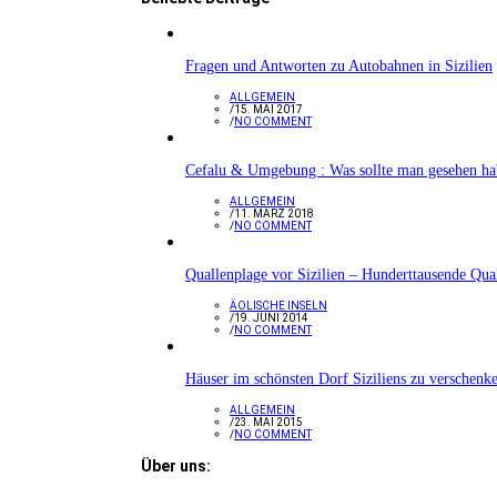
Fragen und Antworten zu Autobahnen in Sizilien
ALLGEMEIN
/
15. MAI 2017
/
NO COMMENT
Cefalu & Umgebung : Was sollte man gesehen h
ALLGEMEIN
/
11. MÄRZ 2018
/
NO COMMENT
Quallenplage vor Sizilien – Hunderttausende Qua
ÄOLISCHE INSELN
/
19. JUNI 2014
/
NO COMMENT
Häuser im schönsten Dorf Siziliens zu verschenk
ALLGEMEIN
/
23. MAI 2015
/
NO COMMENT
Über uns: