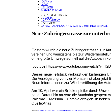
CATANIA
NEWS
PALERMO
SIZILIEN URLAUB
/
17. NOVEMBER 2015
/
MCALEC
/
NO COMMENT
/
7719 VIEWS
/
A19
AUTOBAHN
CATANIA
PALERMO
ZUBRINGERSTRASSE
Neue Zubringerstrasse zur unterbr
Gestern wurde die neue Zubringerstrasse zur Auto
vereinen und wenigstens bis zur Wiederherstellu
ohne große Umwege schnell auf die Autobahn k
[youtube]https://www.youtube.com/watch?v=T2Df
Dieses neue Teilstück verkürzt den bisherigen U
Die Verzögerung von vier Monaten ist aber jetzt
Neue Informationen zur Wiedereröffnung der Aut
Am 10. April war ein Brückenpfeiler durch Unwet
hatte. Darauf hin musste die Autobahn gesperrt 
Palermo – Messina – Catania erfolgen. In beiden F
Quelle:Anas
Tags:
A19
Autobahn
Catania
Palermo
Zubringerstrasse