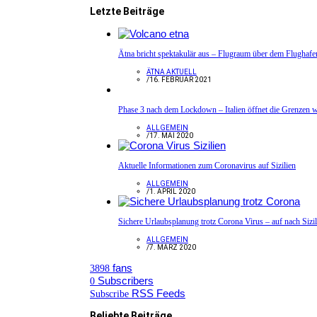
Letzte Beiträge
Ätna bricht spektakulär aus – Flugraum über dem Flughafe
ÄTNA AKTUELL
/
16. FEBRUAR 2021
Phase 3 nach dem Lockdown – Italien öffnet die Grenzen w
ALLGEMEIN
/
17. MAI 2020
Aktuelle Informationen zum Coronavirus auf Sizilien
ALLGEMEIN
/
1. APRIL 2020
Sichere Urlaubsplanung trotz Corona Virus – auf nach Sizil
ALLGEMEIN
/
7. MÄRZ 2020
fans
3898
Subscribers
0
RSS Feeds
Subscribe
Beliebte Beiträge