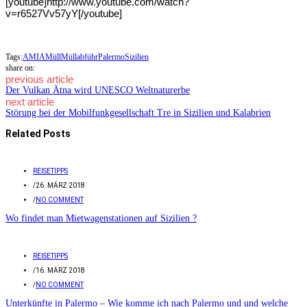
[youtube]http://www.youtube.com/watch?
v=r6527Vv57yY[/youtube]
Tags:
AMIA
Müll
Müllabführ
Palermo
Sizilien
share on:
previous article
Der Vulkan Ätna wird UNESCO Weltnaturerbe
next article
Störung bei der Mobilfunkgesellschaft Tre in Sizilien und Kalabrien
Related Posts
REISETIPPS
/
26. MÄRZ 2018
/
NO COMMENT
Wo findet man Mietwagenstationen auf Sizilien ?
REISETIPPS
/
16. MÄRZ 2018
/
NO COMMENT
Unterkünfte in Palermo – Wie komme ich nach Palermo und und welche