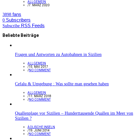
ALLGEMEIN
/
7. MÄRZ 2020
fans
3898
Subscribers
0
RSS Feeds
Subscribe
Beliebte Beiträge
Fragen und Antworten zu Autobahnen in Sizilien
ALLGEMEIN
/
15. MAI 2017
/
NO COMMENT
Cefalu & Umgebung : Was sollte man gesehen haben
ALLGEMEIN
/
11. MÄRZ 2018
/
NO COMMENT
Quallenplage vor Sizilien – Hunderttausende Quallen im Meer von
Sizilien ?
ÄOLISCHE INSELN
/
19. JUNI 2014
/
NO COMMENT