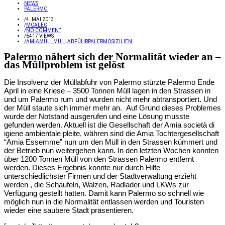
NEWS
PALERMO
/
4. MAI 2013
/
MCALEC
/
NO COMMENT
/
6417 VIEWS
/
AMIA
MÜLL
MÜLLABFÜHR
PALERMO
SIZILIEN
Palermo nähert sich der Normalität wieder an –
das Müllproblem ist gelöst
Die Insolvenz der Müllabfuhr von Palermo stürzte Palermo Ende
April in eine Kriese – 3500 Tonnen Müll lagen in den Strassen in
und um Palermo rum und wurden nicht mehr abtransportiert. Und
der Müll staute sich immer mehr an. Auf Grund dieses Problemes
wurde der Notstand ausgerufen und eine Lösung musste
gefunden werden. Aktuell ist die Gesellschaft der Amia società di
igiene ambientale pleite, währen sind die Amia Tochtergesellschaft
“Amia Essemme” nun um den Müll in den Strassen kümmert und
der Betrieb nun weitergehen kann. In den letzten Wochen konnten
über 1200 Tonnen Müll von den Strassen Palermo entfernt
werden. Dieses Ergebnis konnte nur durch Hilfe
unterschiedlichster Firmen und der Stadtverwaltung erzieht
werden , die Schaufeln, Walzen, Radlader und LKWs zur
Verfügung gestellt hatten. Damit kann Palermo so schnell wie
möglich nun in die Normalität entlassen werden und Touristen
wieder eine saubere Stadt präsentieren.