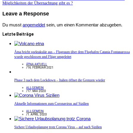
Möglichkeiten der Übernachtung gibt es ?
Leave a Response
Du musst
angemeldet
sein, um einen Kommentar abzugeben.
Letzte Beiträge
Ätna bricht spektakulär aus – Flugraum über dem Flughafen Catania Fontanarossa
wurde geschlossen und Flüge umgeleitet
ÄTNA AKTUELL
/
16. FEBRUAR 2021
Phase 3 nach dem Lockdown – Italien öffnet die Grenzen wieder
ALLGEMEIN
/
17. MAI 2020
Aktuelle Informationen zum Coronavirus auf Sizilien
ALLGEMEIN
/
1. APRIL 2020
Sichere Urlaubsplanung trotz Corona Virus – auf nach Sizilien