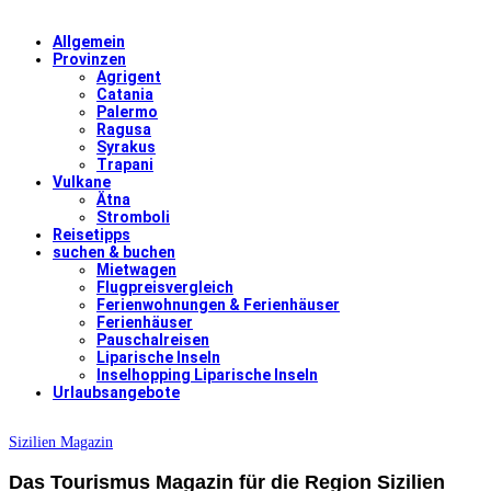
Allgemein
Provinzen
Agrigent
Catania
Palermo
Ragusa
Syrakus
Trapani
Vulkane
Ätna
Stromboli
Reisetipps
suchen & buchen
Mietwagen
Flugpreisvergleich
Ferienwohnungen & Ferienhäuser
Ferienhäuser
Pauschalreisen
Liparische Inseln
Inselhopping Liparische Inseln
Urlaubsangebote
Sizilien Magazin
Das Tourismus Magazin für die Region Sizilien