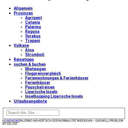
Allgemein
Provinzen
Agrigent
Catania
Palermo
Ragusa
Syrakus
Trapani
Vulkane
Ätna
Stromboli
Reisetipps
suchen & buchen
Mietwagen
Flugpreisvergleich
Ferienwohnungen & Ferienhäuser
Ferienhäuser
Pauschalreisen
Liparische Inseln
Inselhopping Liparische Inseln
Urlaubsangebote
HOME
NEWS
PALERMO NÄHERT SICH DER NORMALITÄT WIEDER AN – DAS MÜLLPROBLEM
IST GELÖST