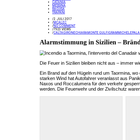
CATANIA
MESSINA
RAGUSA
TRAPANI
/
2. JULI 2017
/
MCALEC
/
NO COMMENT
/
7923 VIEWS
/
CALTAGIRONE
CHIARAMONTE GULFI
GRAMMICHELE
PALA
Alarmstimmung in Sizilien – Bränd
Die Feuer in Sizilien bleiben nicht aus – immer
Ein Brand auf den Hügeln rund um Taormina, wo
starken Wind hat Autofahrer veranlasst aus Pani
Naxos und Roccalumera für den verkehr gesperrt
werden. Die Feuerwehr und der Zivilschutz waren