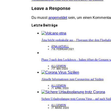
Leave a Response
Du musst
angemeldet
sein, um einen Kommenta
Letzte Beiträge
Ätna bricht spektakulär aus – Flugraum über dem Flughafe
ÄTNA AKTUELL
/
16. FEBRUAR 2021
Phase 3 nach dem Lockdown – Italien öffnet die Grenzen w
ALLGEMEIN
/
17. MAI 2020
Aktuelle Informationen zum Coronavirus auf Sizilien
ALLGEMEIN
/
1. APRIL 2020
Sichere Urlaubsplanung trotz Corona Virus – auf nach Sizil
ALLGEMEIN
/
7. MÄRZ 2020