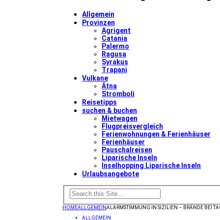
Allgemein
Provinzen
Agrigent
Catania
Palermo
Ragusa
Syrakus
Trapani
Vulkane
Ätna
Stromboli
Reisetipps
suchen & buchen
Mietwagen
Flugpreisvergleich
Ferienwohnungen & Ferienhäuser
Ferienhäuser
Pauschalreisen
Liparische Inseln
Inselhopping Liparische Inseln
Urlaubsangebote
HOME
ALLGEMEIN
ALARMSTIMMUNG IN SIZILIEN – BRÄNDE BEI 
ALLGEMEIN