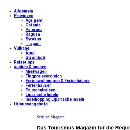
Allgemein
Provinzen
Agrigent
Catania
Palermo
Ragusa
Syrakus
Trapani
Vulkane
Ätna
Stromboli
Reisetipps
suchen & buchen
Mietwagen
Flugpreisvergleich
Ferienwohnungen & Ferienhäuser
Ferienhäuser
Pauschalreisen
Liparische Inseln
Inselhopping Liparische Inseln
Urlaubsangebote
Sizilien Magazin
Das Tourismus Magazin für die Region