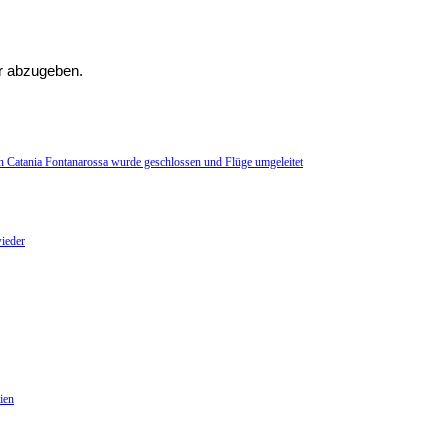
r abzugeben.
n Catania Fontanarossa wurde geschlossen und Flüge umgeleitet
ieder
ien