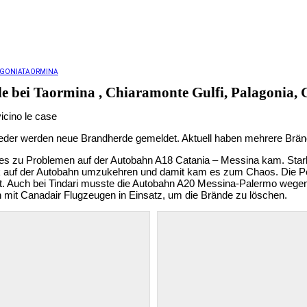
GONIA
TAORMINA
e bei Taormina , Chiaramonte Gulfi, Palagonia,
 wieder werden neue Brandherde gemeldet. Aktuell haben mehrere Brä
 es zu Problemen auf der Autobahn A18 Catania – Messina kam. Sta
k auf der Autobahn umzukehren und damit kam es zum Chaos. Die Pol
. Auch bei Tindari musste die Autobahn A20 Messina-Palermo wegen 
 mit Canadair Flugzeugen in Einsatz, um die Brände zu löschen.