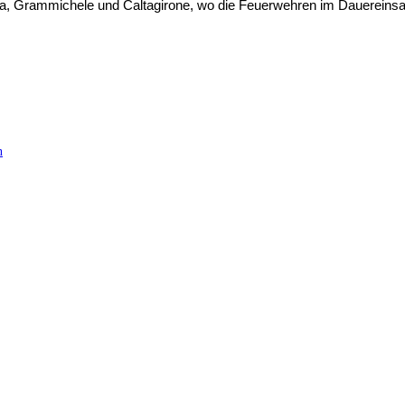
 Grammichele und Caltagirone, wo die Feuerwehren im Dauereinsatz s
n