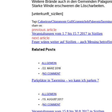
Weitere Brände auch in den Gemeinden Palagonia,
Starke Winde erschweren die Löscharbeiten.
[unterkunft_sizilien]
Tags:
Caltagirone
Chiaramonte Gulfi
Grammichele
Palagonia
Taormina
share on:
previous article
Veranstaltungen vom 1.7 bis 15.7.2017 in Sizilien
next article
Feuer wüten weiter auf Sizilien – auch Messina betroffe
Related Posts
ALLGEMEIN
/
22. MÄRZ 2018
/
NO COMMENT
Parkplätze in Taormina – wo kann ich parken ?
ALLGEMEIN
/
15. AUGUST 2017
/
NO COMMENT
Veranstaltungen vom 15.8 bis 30.8.2017 in Sizilien