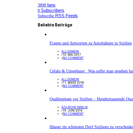
fans
3898
Subscribers
0
RSS Feeds
Subscribe
Beliebte Beiträge
Fragen und Antworten zu Autobahnen in Sizilien
ALLGEMEIN
/
15. MAI 2017
/
NO COMMENT
Cefalu & Umgebung : Was sollte man gesehen h
ALLGEMEIN
/
11. MÄRZ 2018
/
NO COMMENT
Quallenplage vor Sizilien – Hunderttausende Qua
ÄOLISCHE INSELN
/
19. JUNI 2014
/
NO COMMENT
Häuser im schönsten Dorf Siziliens zu verschenk