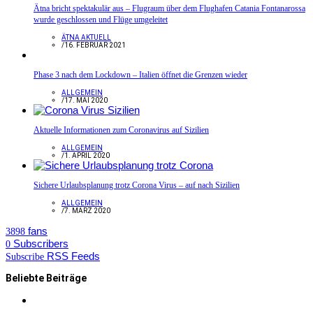
Ätna bricht spektakulär aus – Flugraum über dem Flughafen Catania Fontanarossa
wurde geschlossen und Flüge umgeleitet
ÄTNA AKTUELL
/
16. FEBRUAR 2021
Phase 3 nach dem Lockdown – Italien öffnet die Grenzen wieder
ALLGEMEIN
/
17. MAI 2020
Aktuelle Informationen zum Coronavirus auf Sizilien
ALLGEMEIN
/
1. APRIL 2020
Sichere Urlaubsplanung trotz Corona Virus – auf nach Sizilien
ALLGEMEIN
/
7. MÄRZ 2020
fans
3898
Subscribers
0
RSS Feeds
Subscribe
Beliebte Beiträge