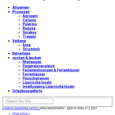
Allgemein
Provinzen
Agrigent
Catania
Palermo
Ragusa
Syrakus
Trapani
Vulkane
Ätna
Stromboli
Reisetipps
suchen & buchen
Mietwagen
Flugpreisvergleich
Ferienwohnungen & Ferienhäuser
Ferienhäuser
Pauschalreisen
Liparische Inseln
Inselhopping Liparische Inseln
Urlaubsangebote
HOME
VULKANE
ÄTNA AKTUELL
ÄTNA WIEDER AKTIV – BEST OF ÄTNA 27.2.2017
ÄTNA AKTUELL