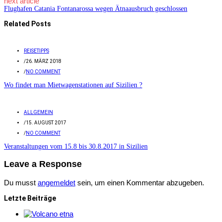
next article
Flughafen Catania Fontanarossa wegen Ätnaausbruch geschlossen
Related Posts
REISETIPPS
/
26. MÄRZ 2018
/
NO COMMENT
Wo findet man Mietwagenstationen auf Sizilien ?
ALLGEMEIN
/
15. AUGUST 2017
/
NO COMMENT
Veranstaltungen vom 15.8 bis 30.8.2017 in Sizilien
Leave a Response
Du musst
angemeldet
sein, um einen Kommentar abzugeben.
Letzte Beiträge