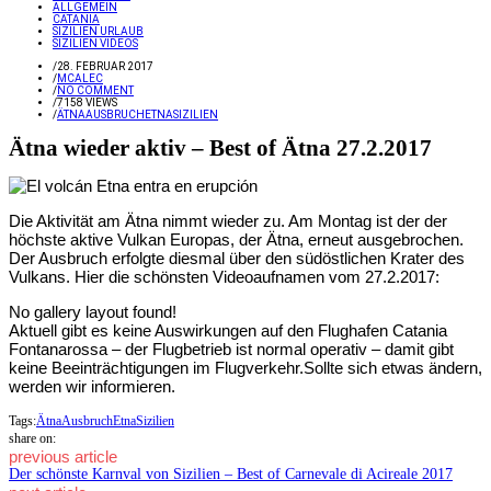
ALLGEMEIN
CATANIA
SIZILIEN URLAUB
SIZILIEN VIDEOS
/
28. FEBRUAR 2017
/
MCALEC
/
NO COMMENT
/
7158 VIEWS
/
ÄTNA
AUSBRUCH
ETNA
SIZILIEN
Ätna wieder aktiv – Best of Ätna 27.2.2017
Die Aktivität am Ätna nimmt wieder zu. Am Montag ist der der
höchste aktive Vulkan Europas, der Ätna, erneut ausgebrochen.
Der Ausbruch erfolgte diesmal über den südöstlichen Krater des
Vulkans. Hier die schönsten Videoaufnamen vom 27.2.2017:
No gallery layout found!
Aktuell gibt es keine Auswirkungen auf den Flughafen Catania
Fontanarossa – der Flugbetrieb ist normal operativ – damit gibt
keine Beeinträchtigungen im Flugverkehr.Sollte sich etwas ändern,
werden wir informieren.
Tags:
Ätna
Ausbruch
Etna
Sizilien
share on:
previous article
Der schönste Karnval von Sizilien – Best of Carnevale di Acireale 2017