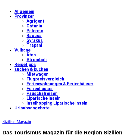
Allgemein
Provinzen
Agrigent
Catania
Palermo
Ragusa
Syrakus
Trapani
Vulkane
Ätna
Stromboli
Reisetipps
suchen & buchen
Mietwagen
Flugpreisvergleich
Ferienwohnungen & Ferienhäuser
Ferienhäuser
Pauschalreisen
Liparische Inseln
Inselhopping Liparische Inseln
Urlaubsangebote
Sizilien Magazin
Das Tourismus Magazin für die Region Sizilien