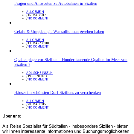
Fragen und Antworten zu Autobahnen in Sizilien
ALLGEMEIN
/
15. MAI 2017
/
NO COMMENT
Cefalu & Umgebung : Was sollte man gesehen haben
ALLGEMEIN
/
11. MÄRZ 2018
/
NO COMMENT
Quallenplage vor Sizilien – Hunderttausende Quallen im Meer von
Sizilien ?
ÄOLISCHE INSELN
/
19. JUNI 2014
/
NO COMMENT
Häuser im schönsten Dorf Siziliens zu verschenken
ALLGEMEIN
/
23. MAI 2015
/
NO COMMENT
Über uns:
Als Reise Spezialist für Süditalien - insbesondere Sizilien - bieten
wir Ihnen interessante Informationen und Buchungsmöglichkeiten