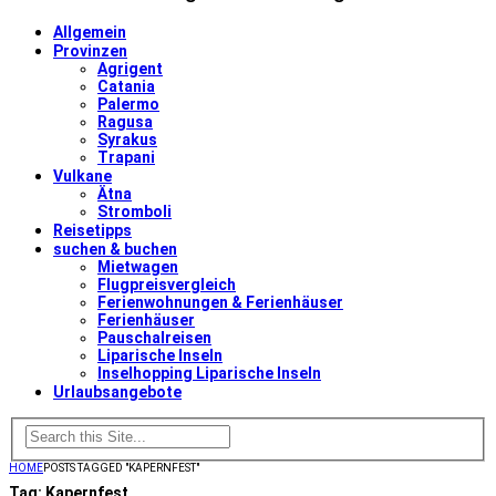
Allgemein
Provinzen
Agrigent
Catania
Palermo
Ragusa
Syrakus
Trapani
Vulkane
Ätna
Stromboli
Reisetipps
suchen & buchen
Mietwagen
Flugpreisvergleich
Ferienwohnungen & Ferienhäuser
Ferienhäuser
Pauschalreisen
Liparische Inseln
Inselhopping Liparische Inseln
Urlaubsangebote
HOME
POSTS TAGGED "KAPERNFEST"
Tag:
Kapernfest