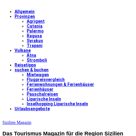
Allgemein
Provinzen
Agrigent
Catania
Palermo
Ragusa
Syrakus
Trapani
Vulkane
Ätna
Stromboli
Reisetipps
suchen & buchen
Mietwagen
Flugpreisvergleich
Ferienwohnungen & Ferienhäuser
Ferienhäuser
Pauschalreisen
Liparische Inseln
Inselhopping Liparische Inseln
Urlaubsangebote
Sizilien Magazin
Das Tourismus Magazin für die Region Sizilien