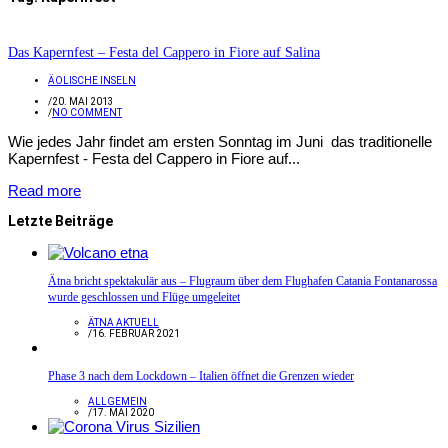
Das Kapernfest – Festa del Cappero in Fiore auf Salina
ÄOLISCHE INSELN
/
20. MAI 2013
/
NO COMMENT
Wie jedes Jahr findet am ersten Sonntag im Juni das traditionelle
Kapernfest - Festa del Cappero in Fiore auf...
Read more
Letzte Beiträge
Ätna bricht spektakulär aus – Flugraum über dem Flughafen Catania Fontanarossa
wurde geschlossen und Flüge umgeleitet
ÄTNA AKTUELL
/
16. FEBRUAR 2021
Phase 3 nach dem Lockdown – Italien öffnet die Grenzen wieder
ALLGEMEIN
/
17. MAI 2020