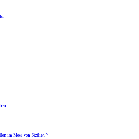
ien
aben
llen im Meer von Sizilien ?