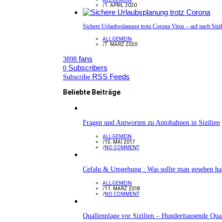
/
1. APRIL 2020
Sichere Urlaubsplanung trotz Corona Virus – auf nach Sizil
ALLGEMEIN
/
7. MÄRZ 2020
fans
3898
Subscribers
0
RSS Feeds
Subscribe
Beliebte Beiträge
Fragen und Antworten zu Autobahnen in Sizilien
ALLGEMEIN
/
15. MAI 2017
/
NO COMMENT
Cefalu & Umgebung : Was sollte man gesehen h
ALLGEMEIN
/
11. MÄRZ 2018
/
NO COMMENT
Quallenplage vor Sizilien – Hunderttausende Qua