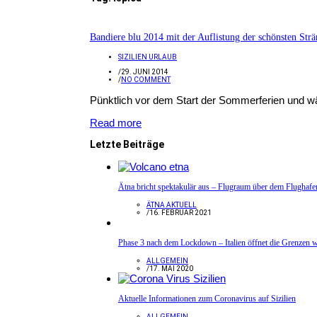
Bandiere blu 2014 mit der Auflistung der schönsten Strän
SIZILIEN URLAUB
/
29. JUNI 2014
/
NO COMMENT
Pünktlich vor dem Start der Sommerferien und wäh
Read more
Letzte Beiträge
Ätna bricht spektakulär aus – Flugraum über dem Flughafe
ÄTNA AKTUELL
/
16. FEBRUAR 2021
Phase 3 nach dem Lockdown – Italien öffnet die Grenzen w
ALLGEMEIN
/
17. MAI 2020
Aktuelle Informationen zum Coronavirus auf Sizilien
ALLGEMEIN