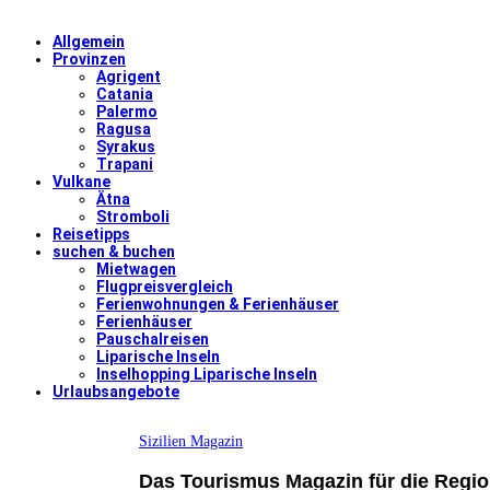
Allgemein
Provinzen
Agrigent
Catania
Palermo
Ragusa
Syrakus
Trapani
Vulkane
Ätna
Stromboli
Reisetipps
suchen & buchen
Mietwagen
Flugpreisvergleich
Ferienwohnungen & Ferienhäuser
Ferienhäuser
Pauschalreisen
Liparische Inseln
Inselhopping Liparische Inseln
Urlaubsangebote
Sizilien Magazin
Das Tourismus Magazin für die Region