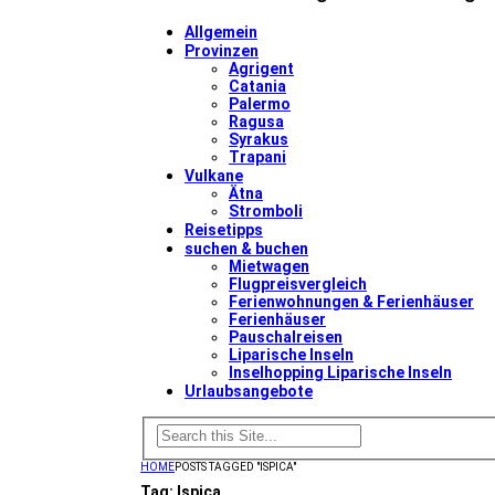
Allgemein
Provinzen
Agrigent
Catania
Palermo
Ragusa
Syrakus
Trapani
Vulkane
Ätna
Stromboli
Reisetipps
suchen & buchen
Mietwagen
Flugpreisvergleich
Ferienwohnungen & Ferienhäuser
Ferienhäuser
Pauschalreisen
Liparische Inseln
Inselhopping Liparische Inseln
Urlaubsangebote
HOME
POSTS TAGGED "ISPICA"
Tag:
Ispica